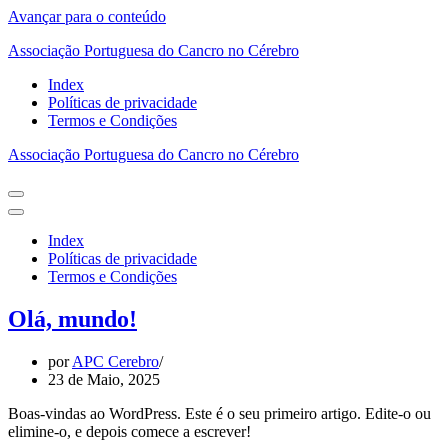
Avançar para o conteúdo
Associação Portuguesa do Cancro no Cérebro
Index
Políticas de privacidade
Termos e Condições
Associação Portuguesa do Cancro no Cérebro
Menu
de
Menu
navegação
de
Index
navegação
Políticas de privacidade
Termos e Condições
Olá, mundo!
por
APC Cerebro
23 de Maio, 2025
Boas-vindas ao WordPress. Este é o seu primeiro artigo. Edite-o ou
elimine-o, e depois comece a escrever!